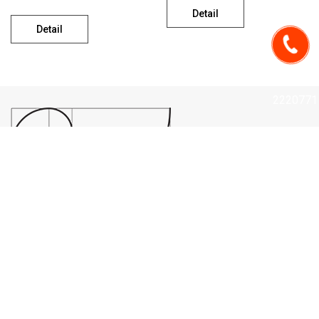
Detail
Detail
0274
2220771
CÔNG TY TNHH TƯ VẤN KIẾN TRÚC - QUY HOẠCH A.A.P
Lô F11, Khu nhà C2-C4, Đường Huỳnh Thúc Kháng, Phường Bình
Dương, Thành phố Hồ Chí Minh.
Hotline: 0274 2220771