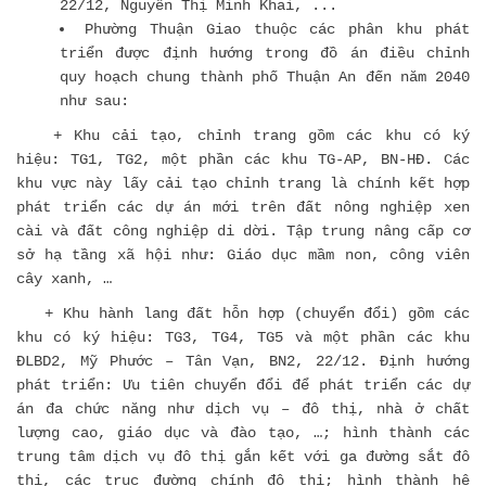
22/12, Nguyễn Thị Minh Khai, ...
Phường Thuận Giao thuộc các phân khu phát
triển được định hướng trong đồ án điều chỉnh
quy hoạch chung thành phố Thuận An đến năm 2040
như sau:
+ Khu cải tạo, chỉnh trang gồm các khu có ký
hiệu: TG1, TG2, một phần các khu TG-AP, BN-HĐ. Các
khu vực này lấy cải tạo chỉnh trang là chính kết hợp
phát triển các dự án mới trên đất nông nghiệp xen
cài và đất công nghiệp di dời. Tập trung nâng cấp cơ
sở hạ tầng xã hội như: Giáo dục mầm non, công viên
cây xanh, …
+ Khu hành lang đất hỗn hợp (chuyển đổi) gồm các
khu có ký hiệu: TG3, TG4, TG5 và một phần các khu
ĐLBD2, Mỹ Phước – Tân Vạn, BN2, 22/12. Định hướng
phát triển: Ưu tiên chuyển đổi để phát triển các dự
án đa chức năng như dịch vụ – đô thị, nhà ở chất
lượng cao, giáo dục và đào tạo, …; hình thành các
trung tâm dịch vụ đô thị gắn kết với ga đường sắt đô
thị, các trục đường chính đô thị; hình thành hệ