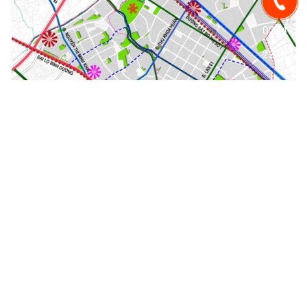
0274
2220771